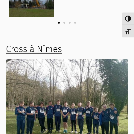
Passe
Chang
Cross à Nîmes