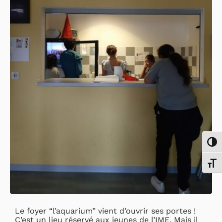
Passe
Chang
Le foyer “l’aquarium” vient d’ouvrir ses portes !
C’est un lieu réservé aux jeunes de l’
IME
. Mais il