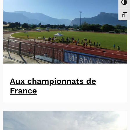
Passe
Chang
Aux championnats de
France