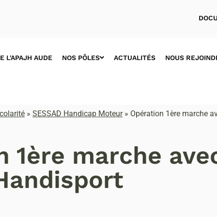
DOCU
E L'APAJH AUDE
NOS PÔLES
ACTUALITÉS
NOUS REJOIND
colarité
»
SESSAD Handicap Moteur
»
Opération 1ère marche a
n 1ère marche ave
Handisport