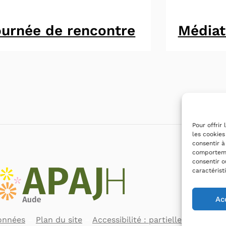
urnée de rencontre
Médiat
Pour offrir
les cookies
consentir à
comportemen
consentir o
caractérist
Ac
onnées
–
Plan du site
–
Accessibilité : partiellement con