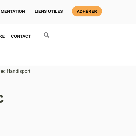
MENTATION
LIENS UTILES
ADHÉRER
RE
CONTACT
vec Handisport
c