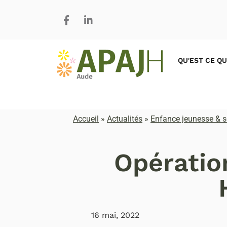
QU'EST CE QU
Accueil
»
Actualités
»
Enfance jeunesse & s
Opératio
16 mai, 2022