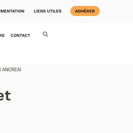
MENTATION
LIENS UTILES
ADHÉRER
RE
CONTACT
et ANCREAI
et