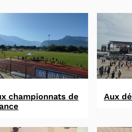
ux championnats de
Aux dé
rance