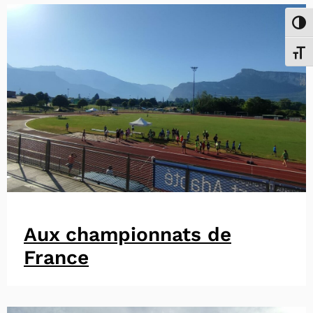
Passe
Chang
Aux championnats de
France