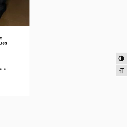
le
ques
Passe
e et
Chang