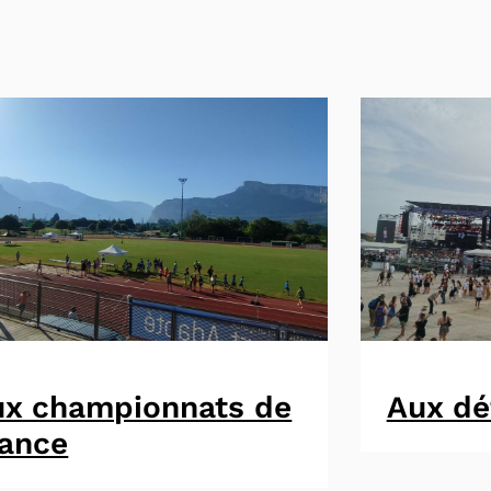
ux championnats de
Aux dé
rance