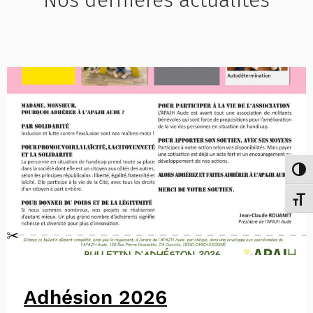
Passe
Chang
Adhésion 2026