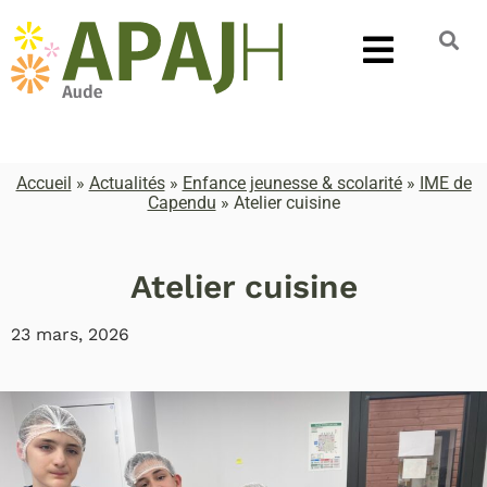
Accueil
»
Actualités
»
Enfance jeunesse & scolarité
»
IME de
Capendu
»
Atelier cuisine
Atelier cuisine
23 mars, 2026