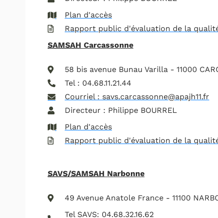
Plan d'accès
Rapport public d'évaluation de la qualit
SAMSAH
Carcassonne
58 bis avenue Bunau Varilla - 11000 C
Tel : 04.68.11.21.44
Courriel : savs.carcassonne@apajh11.fr
Directeur : Philippe BOURREL
Plan d'accès
Rapport public d'évaluation de la qualit
SAVS
/
SAMSAH
Narbonne
49 Avenue Anatole France - 11100 NAR
Tel SAVS: 04.68.32.16.62