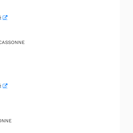
é
ARCASSONNE
é
BONNE