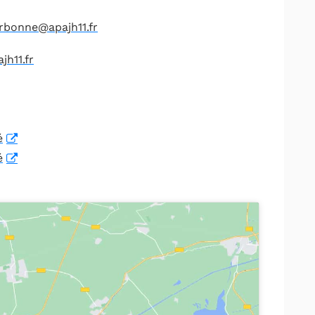
rbonne@apajh11.fr
h11.fr
é
é