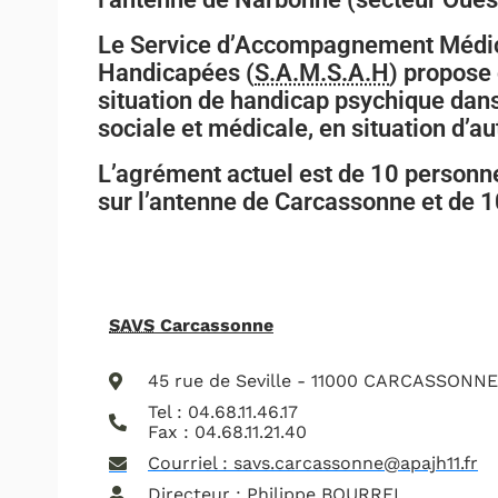
Le Service d’Accompagnement Médic
Handicapées (
S.A.M.S.A.H
) propose
situation de handicap psychique dans 
sociale et médicale, en situation d’a
L’agrément actuel est de 10 personn
sur l’antenne de Carcassonne et de 
SAVS
Carcassonne
45 rue de Seville - 11000 CARCASSONNE
Tel : 04.68.11.46.17
Fax : 04.68.11.21.40
Courriel : savs.carcassonne@apajh11.fr
Directeur : Philippe BOURREL