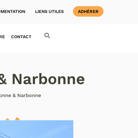
MENTATION
LIENS UTILES
ADHÉRER
RE
CONTACT
& Narbonne
onne & Narbonne