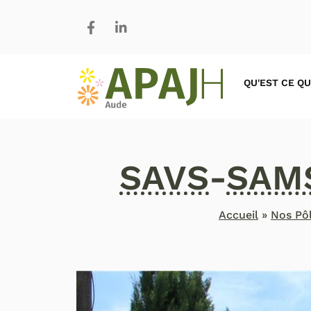
QU'EST CE QU
SAVS
-
SAM
Accueil
»
Nos Pô