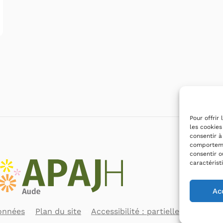
Pour offrir
les cookies
consentir à
comportemen
consentir o
caractérist
Ac
onnées
–
Plan du site
–
Accessibilité : partiellement con