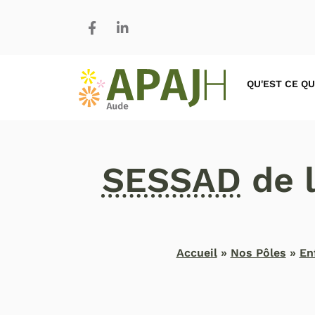
QU'EST CE QU
SESSAD
de l
Accueil
»
Nos Pôles
»
En