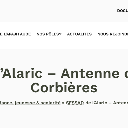
DOCU
E L'APAJH AUDE
NOS PÔLES
ACTUALITÉS
NOUS REJOIND
’Alaric – Antenne
Corbières
fance, jeunesse & scolarité
»
SESSAD
de l’Alaric – Ante