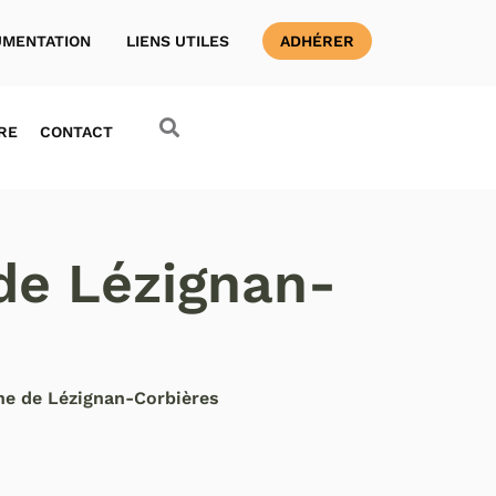
MENTATION
LIENS UTILES
ADHÉRER
RE
CONTACT
 de Lézignan-
nne de Lézignan-Corbières