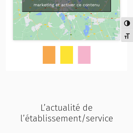
marketing et activer ce contenu
Passe
Chang
L’actualité de
l’établissement/service