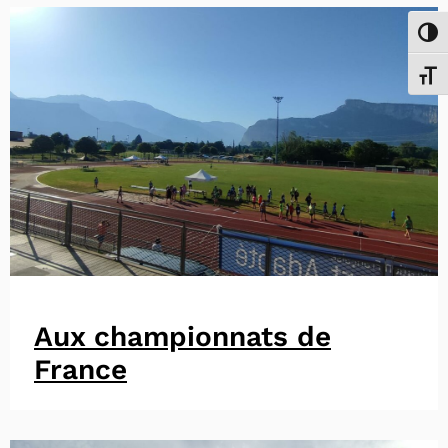
Passe
Chang
Aux championnats de
France