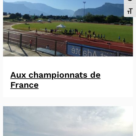
Chang
Aux championnats de
France