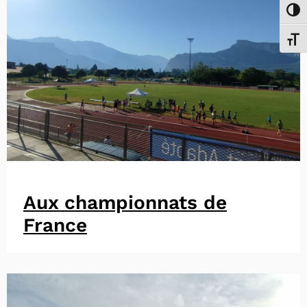
Passe
Chang
Aux championnats de
France