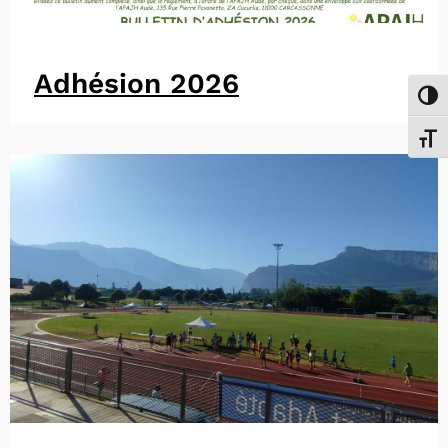
Adhésion 2026
Passe
Chang