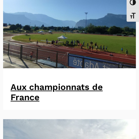
Passe
Chang
Aux championnats de
France