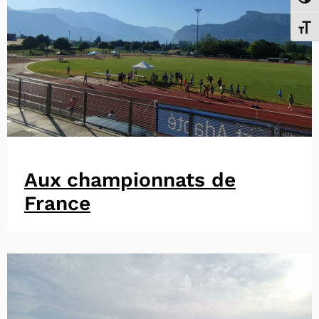
Passe
Chang
Aux championnats de
France