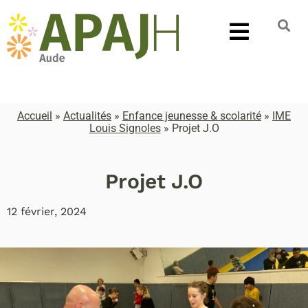
Accueil
»
Actualités
»
Enfance jeunesse & scolarité
»
IME
Louis Signoles
»
Projet J.O
Projet J.O
12 février, 2024