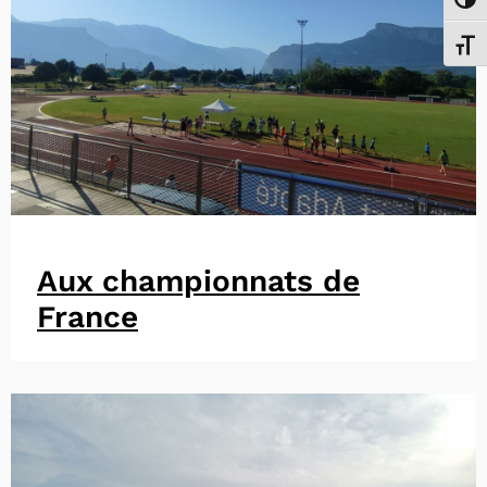
Passe
Chang
Aux championnats de
France