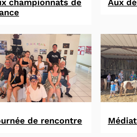
ux championnats de
Aux dé
rance
urnée de rencontre
Médiat