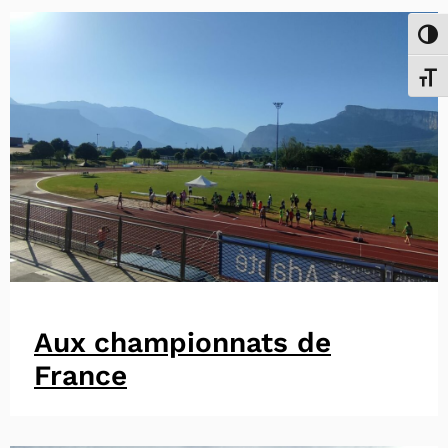
Passe
Chang
Aux championnats de
France