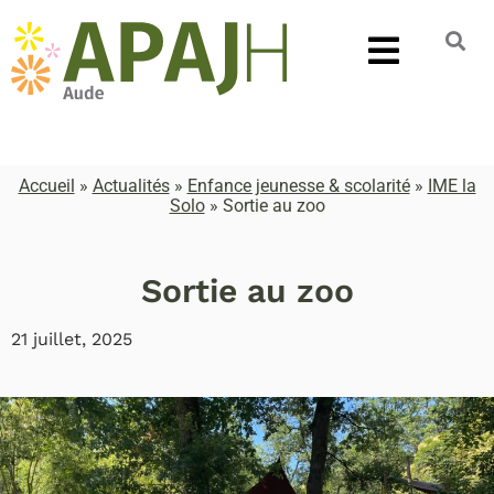
Accueil
»
Actualités
»
Enfance jeunesse & scolarité
»
IME la
Solo
»
Sortie au zoo
Sortie au zoo
21 juillet, 2025