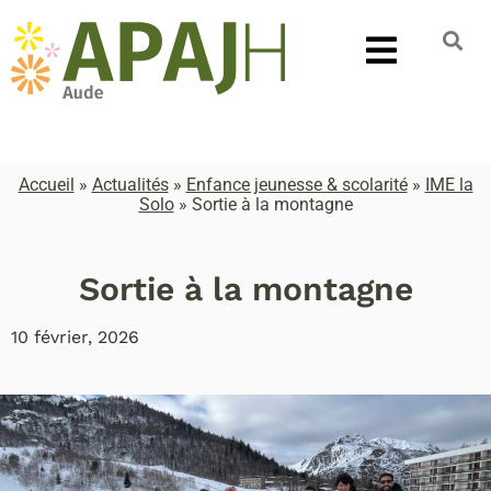
Accueil
»
Actualités
»
Enfance jeunesse & scolarité
»
IME la
Solo
»
Sortie à la montagne
Sortie à la montagne
10 février, 2026