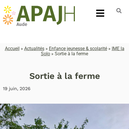
Accueil
»
Actualités
»
Enfance jeunesse & scolarité
»
IME la
Solo
»
Sortie à la ferme
Sortie à la ferme
19 juin, 2026