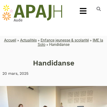
Accueil
»
Actualités
»
Enfance jeunesse & scolarité
»
IME la
Solo
»
Handidanse
Handidanse
20 mars, 2025