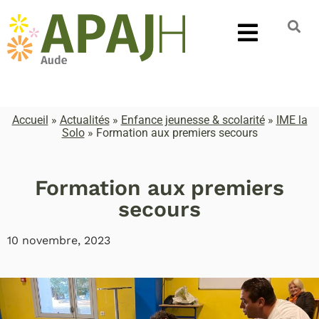
Accueil
»
Actualités
»
Enfance jeunesse & scolarité
»
IME la
Solo
»
Formation aux premiers secours
Formation aux premiers
secours
10 novembre, 2023