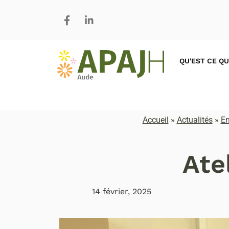
QU'EST CE QU
Accueil
»
Actualités
»
En
Ate
14 février, 2025