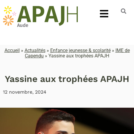
Accueil
»
Actualités
»
Enfance jeunesse & scolarité
»
IME de
Capendu
»
Yassine aux trophées APAJH
Yassine aux trophées APAJH
12 novembre, 2024