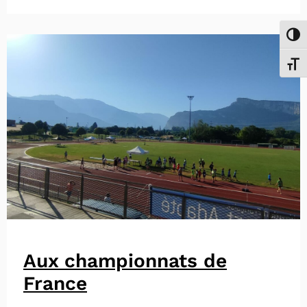
Passe
Chang
Aux championnats de
France