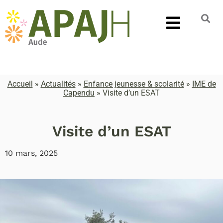
Accueil
»
Actualités
»
Enfance jeunesse & scolarité
»
IME de
Capendu
»
Visite d’un ESAT
Visite d’un ESAT
10 mars, 2025