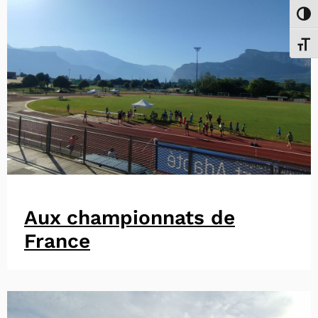
Passe
Chang
Aux championnats de
France