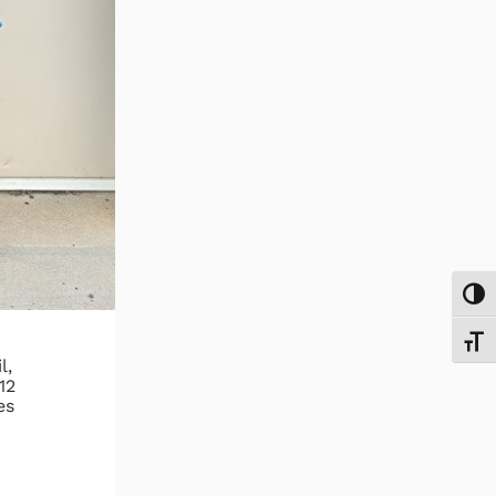
Passe
Chang
l,
12
es