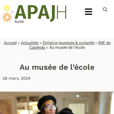
Accueil
»
Actualités
»
Enfance jeunesse & scolarité
»
IME de
Capendu
»
Au musée de l’école
Au musée de l’école
28 mars, 2024