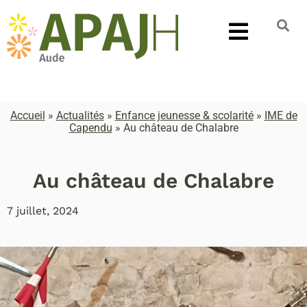
Accueil
»
Actualités
»
Enfance jeunesse & scolarité
»
IME de
Capendu
»
Au château de Chalabre
Au château de Chalabre
7 juillet, 2024